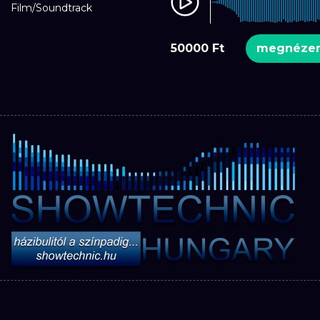
Film/Soundtrack
50000 Ft
megnéz
Eladó: