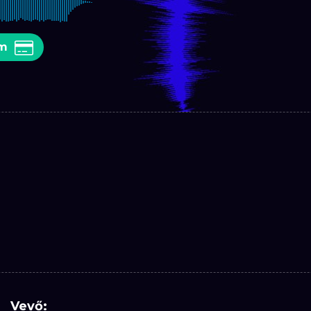
em
Vevő: