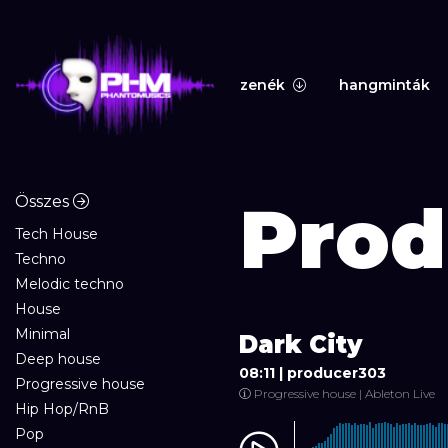
zenék
hangminták
Prod
Összes
Tech House
Techno
Melodic techno
House
Minimal
Dark City
Deep house
08:11 |
producer303
Progressive house
Progressive house | Ableton Live
Hip Hop/RnB
Pop