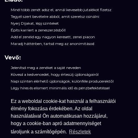
Minél több zenét adsz el, annál kevesebb jutalékot fizetsz
Tegyél szert bevételre abból, amit szeretsz csinálni
Nyerj Díjakat, lépj szinteket
Építs karriert a zeneszerzésbőll
Add el zenéid egy nagyon keresett, zenei piacon
Maradj háttérben, tartsd meg az anonimitásod
Vevő:
Jelenítsd meg a zenéket a saját neveden
Kövesd a kedvencedet, hogy értesülj újdonságairól
Napi szinten elérhető újdonságok, különféle producerektől
Légy híres és elismert minimális idő és pénzbefektetéssel
Ez a weboldal cookie-kat használ a felhasználói
Phantomusics:
élmény fokozása érdekében. Az oldal
Gyors ügyfélszolgálat
használatával Ön automatikusan hozzájárul,
Személyes kontakt az oldallal
hogy a cookie-ban apró adatmennyiséget
Végtelen méretű adatbázis a végtelen mennyiségű zenékhez
tároljunk a számítógépén.
Részletek
Egyszerű felhasználói felület