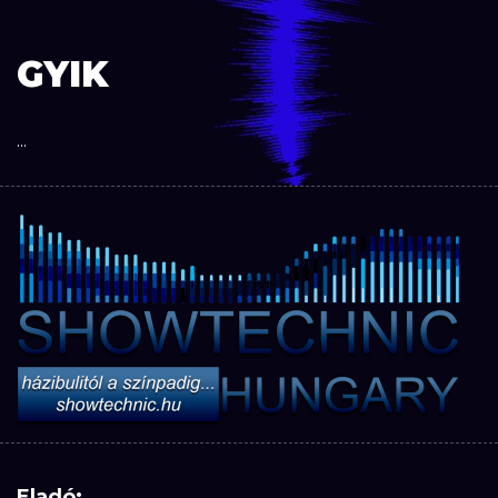
GYIK
...
Eladó: