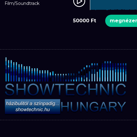
Film/Soundtrack
50000 Ft
megnéz
Eladó: