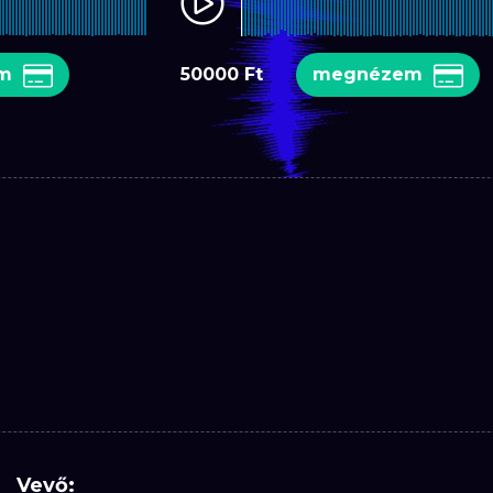
em
50000 Ft
megnézem
Vevő: