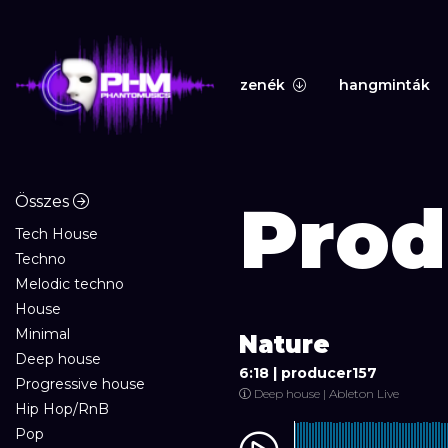
zenék
hangminták
Prod
Összes
Tech House
Techno
Melodic techno
House
Minimal
Nature
Deep house
6:18 |
producer157
Progressive house
Deep house | Ableton Live
Hip Hop/RnB
Pop