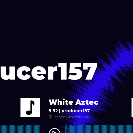
ucer157
White Aztec
5:52 |
producer157
Techno | Ableton Live