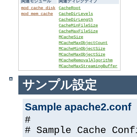
関連モジュール
関連ディレクティブ
mod_cache_disk
CacheRoot
mod_mem_cache
CacheDirLevels
CacheDirLength
CacheMinFileSize
CacheMaxFileSize
MCacheSize
MCacheMaxObjectCount
MCacheMinObjectSize
MCacheMaxObjectSize
MCacheRemovalAlgorithm
MCacheMaxStreamingBuffer
サンプル設定
Sample apache2.conf
#
# Sample Cache Conf