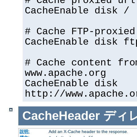
# Cache proxied url
CacheEnable disk /
# Cache FTP-proxied
CacheEnable disk ft
# Cache content fro
www.apache.org
CacheEnable disk
http://www.apache.o
CacheHeader
ディ
説明:
Add an X-Cache header to the response.