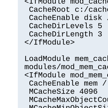
<IfModule mod_cach
CacheRoot c:/cach
CacheEnable disk 
CacheDirLevels 5
CacheDirLength 3
</IfModule>
LoadModule mem_cac
modules/mod_mem_ca
<IfModule mod_mem_
CacheEnable mem /
MCacheSize 4096
MCacheMaxObjectCo