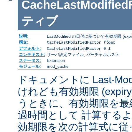
CacheLastModified
ティブ
説明:
LastModified の日付に基づいて有効期限 (
構文:
CacheLastModifiedFactor
float
デフォルト:
CacheLastModifiedFactor 0.1
コンテキスト:
サーバ設定ファイル, バーチャルホスト
ステータス:
Extension
モジュール:
mod_cache
ドキュメントに Last-Mod
けれども有効期限 (expi
うときに、有効期限を最
過時間として 計算する
効期限を次の計算式に従