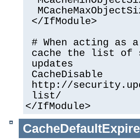
MCacheMinObjectSi
MCacheMaxObjectSi
</IfModule>
# When acting as a
cache the list of 
updates
CacheDisable
http://security.up
list/
</IfModule>
CacheDefaultExpire