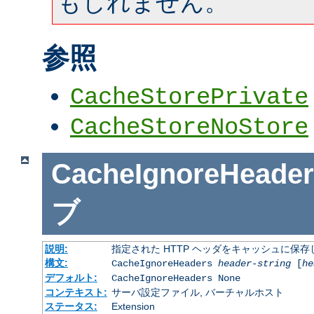
もしれません。
参照
CacheStorePrivate
CacheStoreNoStore
CacheIgnoreHeader
ブ
説明:
指定された HTTP ヘッダをキャッシュに保存
構文:
CacheIgnoreHeaders
header-string
[
he
デフォルト:
CacheIgnoreHeaders None
コンテキスト:
サーバ設定ファイル, バーチャルホスト
ステータス:
Extension