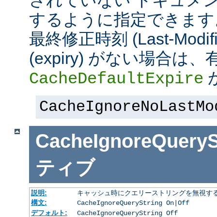
されていない ドキュメ
するように指定できます
最終修正時刻 (Last-Modi
(expiry) がない場合
CacheDefaultExpire
CacheIgnoreNoLastMo
CacheIgnoreQueryS
ティブ
説明:
キャッシュ時にクエリーストリングを無視す
構文:
CacheIgnoreQueryString On|Off
デフォルト:
CacheIgnoreQueryString Off